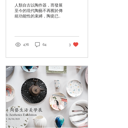
人類自古以陶作器，而發展
至今的現代陶藝不再囿於傳
統功能性的束縛，陶瓷已成
為可鑑賞的藝術作品。新一
代的陶瓷藝術家藉著造型、
色彩和圖像符號，通過聯想
或寓意來表現自身的創意及
審美，反映自身對現代文化
476
64
3
的重新思考。 身處於科技日
新月異的年代，從人類的無
限想像中衍生的人工智能及
網絡，令...