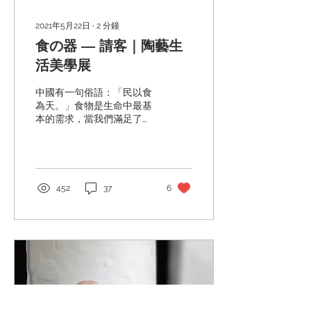
2021年5月22日
∙
2
分鐘
食の器 — 請客｜陶藝生
活美學展
中國有一句俗語：「民以食
為天。」食物是生命中最基
本的需求，當我們滿足了基
本的飽腹之欲後，便轉而鑽
研食物的色、香、味，務求
炮製出讓人心動的美食，滿
足我們對生命的要求，也滿
足了我們對生活的期許。當
452
37
6
我們能有空靜下心來，手中
捧着一杯清茶，或是品嚐着
人間的美味時，大概是從基
本需要，升...