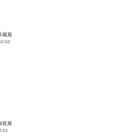
珍藏展
02.02
陶瓷展
2.01