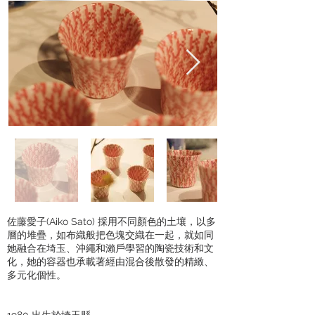
佐藤愛子(Aiko Sato) 採用不同顏色的土壤，以多
層的堆疊，如布織般把色塊交織在一起，就如同
她融合在埼玉、沖繩和瀨戶學習的陶瓷技術和文
化，她的容器也承載著經由混合後散發的精緻、
多元化個性。
1980 出生於埼玉縣