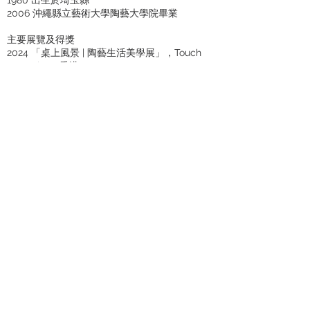
2006 沖繩縣立藝術大學陶藝大學院畢業
主要展覽及得獎
2024 「桌上風景 | 陶藝生活美學展」，Touch
Ceramics，香港
2022 前人未及的練上IV, Touch Gallery, 香港
2015 入選第54屆日本工藝展
2014 餐具節 2014
榮獲餐具大獎和經濟產業大臣獎
第28屆四日市盤古陶藝大賽獲獎
2013 入選瀨戶敏郎三年展
入選第二屆蕎麥麵豬口藝術公開比賽
2016 入選第二屆瀨戶敏郎三年展
入選第五屆蕎麥豬口藝術公開比賽
2011 愛知縣瀨戶市工房會開窯
2010年參加沖繩縣立藝術大學畢業作品優秀作品
展
©TOUCH CERAMICS 2024
WhatsApp：
5406 1650
電話
電話
:
2562 9000