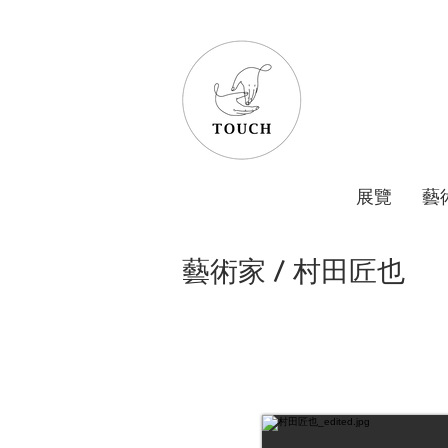
展覽
藝
藝術家 / 村田匠也