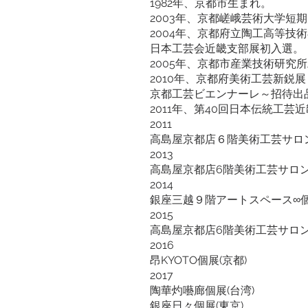
1982年、京都市生まれ。
2003年、京都嵯峨芸術大学短
2004年、京都府立陶工高等技
日本工芸会近畿支部展初入選。
2005年、京都市産業技術研究
2010年、京都府美術工芸新鋭展
京都工芸ビエンナーレ～招待出
2011年、第40回日本伝統工
2011
高島屋京都店６階美術工芸サロ
2013
高島屋京都店6階美術工芸サロ
2014
銀座三越９階アートスペース∞
2015
高島屋京都店6階美術工芸サロ
2016
昂KYOTO個展(京都)
2017
陶華灼囈廊個展(台湾)
銀座日々個展(東京)