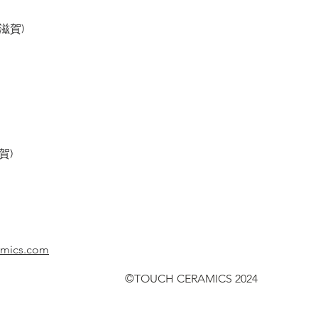
滋賀)
賀)
amics.com
©TOUCH CERAMICS 2024