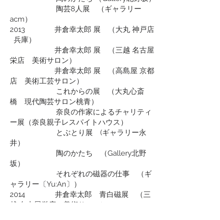
陶芸8人展 （ギャラリー
acm）
2013 井倉幸太郎 展 （大丸 神戸店
兵庫）
井倉幸太郎 展 （三越 名古屋
栄店 美術サロン）
井倉幸太郎 展 （高島屋 京都
店 美術工芸サロン）
これからの展 （大丸心斎
橋 現代陶芸サロン桃青）
奈良の作家によるチャリティ
ー展（奈良親子レスパイトハウス）
とぶとり展 (ギャラリー永
井）
陶のかたち （Gallery北野
坂）
それぞれの磁器の仕事 （ギ
ャラリー〔Yu:An〕）
2014 井倉幸太郎 青白磁展 （三
越 名古屋栄店 美術サロン）
井倉幸太郎 展 （灸まん美術