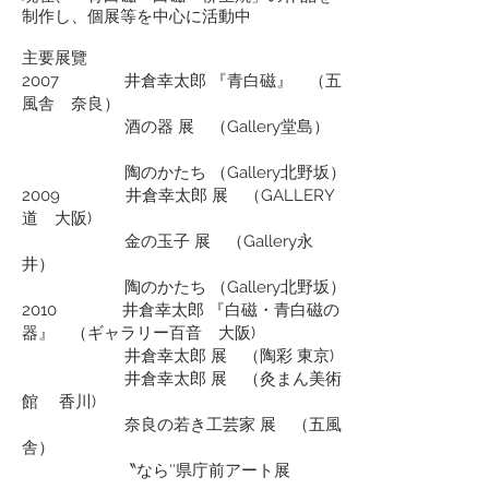
制作し、個展等を中心に活動中
主要展覽
2007 井倉幸太郎 『青白磁』 （五
風舎 奈良）
酒の器 展 （Gallery堂島）
陶のかたち （Gallery北野坂）
2009 井倉幸太郎 展 （GALLERY
道 大阪)
金の玉子 展 （Gallery永
井）
陶のかたち （Gallery北野坂）
2010 井倉幸太郎 『白磁・青白磁の
器』 （ギャラリー百音 大阪)
井倉幸太郎 展 （陶彩 東京)
井倉幸太郎 展 （灸まん美術
館 香川)
奈良の若き工芸家 展 （五風
舎）
〝なら″県庁前アート展