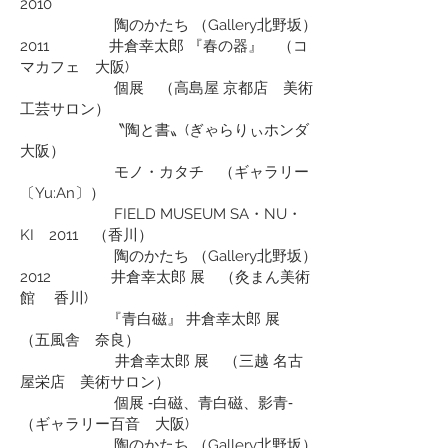
2010
陶のかたち （Gallery北野坂）
2011 井倉幸太郎 『春の器』 （コ
マカフェ 大阪)
個展 （高島屋 京都店 美術
工芸サロン）
〝陶と書〟(ぎゃらりぃホンダ
大阪）
モノ・カタチ （ギャラリー
〔Yu:An〕）
FIELD MUSEUM SA・NU・
KI 2011 （香川）
陶のかたち （Gallery北野坂）
2012 井倉幸太郎 展 （灸まん美術
館 香川)
『青白磁』 井倉幸太郎 展
（五風舎 奈良）
井倉幸太郎 展 （三越 名古
屋栄店 美術サロン）
個展 ‐白磁、青白磁、影青‐
（ギャラリー百音 大阪)
陶のかたち （Gallery北野坂）