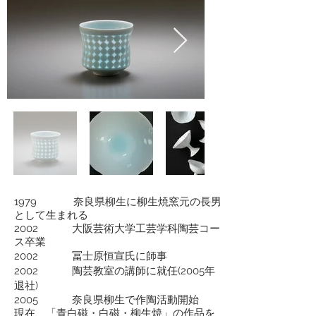
1979 奈良県柳生に柳生焼窯元の長男
として生まれる
2002
大阪芸術大学工芸学科陶芸コー
ス卒業
2002 冨士原恒宣氏に師事
2002 陶芸教室の講師に就任(2005年
退社)
2005 奈良県柳生で作陶活動開始
現在、「青白磁・白磁・柳生焼」の作品を