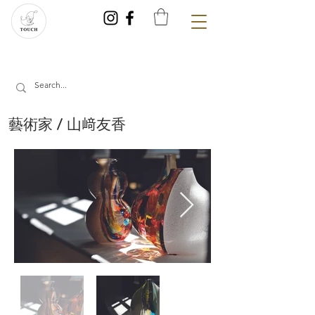
藝術家 / 山﨑友香