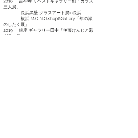
2018 吉祥寺 リベストギャラリー創「ガラス
三人展」
長浜黒壁 グラスアート展in長浜
横浜 M.O.N.O.shop&Gallery「年の瀬
のしたく展」
2019 銀座 ギャラリー田中「伊藤けんじと彩
グラス展」
吉祥寺 リベストギャラリー創「ガラ
ス三人展」
西荻 Gallery蚕室「初夏を楽しむ-シン
プルグラス-展vol.3」 青山 KARANIS「女子美
卒・
ガラス・作品展」
2020 吉祥寺 リベストギャラリー創「ガラス
三人展」
赤坂 ジャローナ「U35展」
青山 月ノ出画廊「ガラス展」
2021 愛知 JR名古屋髙島屋「クリエーターズ
マーケット」
吉祥寺 リベストギャラリー創「ガラ
ス三人展」
西荻 Gallery蚕室「初夏を楽しむ-シン
プルグラス-展vol.4」
埼玉川越 はるり銀花「ガラス日和三