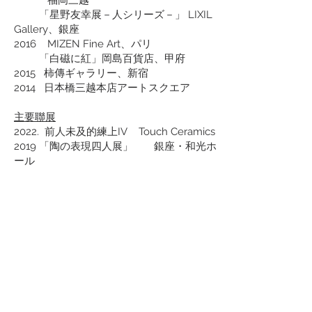
「星野友幸展－人シリーズ－」 LIXIL
Gallery、銀座
2016 MIZEN Fine Art、パリ
「白磁に紅」岡島百貨店、甲府
2015 柿傳ギャラリー、新宿
2014 日本橋三越本店アートスクエア
主要聯展
2022. 前人未及的練上IV Touch Ceramics
2019 「陶の表現四人展」 銀座・和光ホ
ール
2018 「陶芸～新世代の技とかたち～展」 札
幌芸術の森 工芸館
2017 「進化する磁器展」 茨城県陶芸美術
館
2016 「陶美展受賞者による 未来のカタチ
展」 日本橋髙島屋
「 現代陶芸・案内（ガイド）展」 茨
城県陶芸美術館
2015 「日本工芸会東日本東海選抜展 伝統
工芸の現在性」 MOA美術館