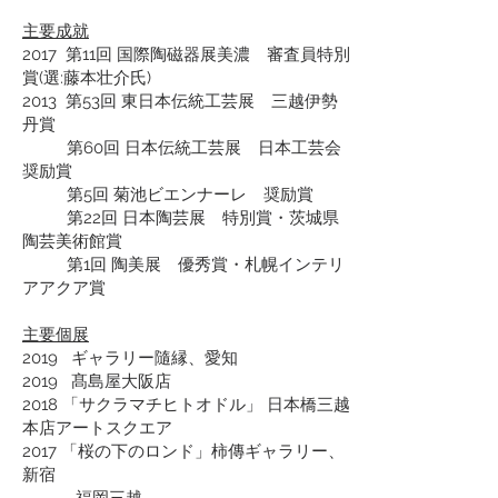
主要成就
2017 第11回 国際陶磁器展美濃 審査員特別
賞(選:藤本壮介氏)
2013 第53回 東日本伝統工芸展 三越伊勢
丹賞
第60回 日本伝統工芸展 日本工芸会
奨励賞
第5回 菊池ビエンナーレ 奨励賞
第22回 日本陶芸展 特別賞・茨城県
陶芸美術館賞
第1回 陶美展 優秀賞・札幌インテリ
アアクア賞
主要個展
2019 ギャラリー隨縁、愛知
2019 髙島屋大阪店
2018 「サクラマチヒトオドル」 日本橋三越
本店アートスクエア
2017 「桜の下のロンド」柿傳ギャラリー、
新宿
福岡三越