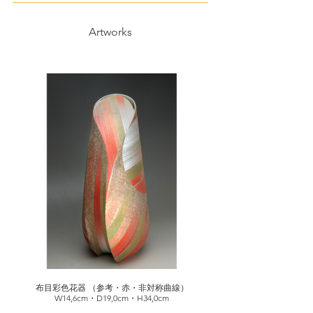
Artworks
布目彩色花器 （参考・赤・非対称曲線）
W14,6cm・D19,0cm・H34,0cm