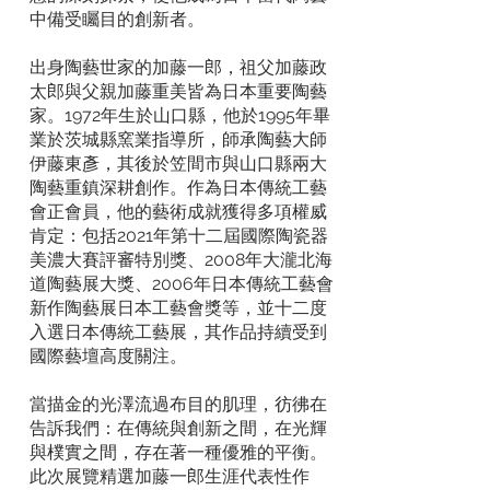
中備受矚目的創新者。
出身陶藝世家的加藤一郎，祖父加藤政
太郎與父親加藤重美皆為日本重要陶藝
家。1972年生於山口縣，他於1995年畢
業於茨城縣窯業指導所，師承陶藝大師
伊藤東彥，其後於笠間市與山口縣兩大
陶藝重鎮深耕創作。作為日本傳統工藝
會正會員，他的藝術成就獲得多項權威
肯定：包括2021年第十二屆國際陶瓷器
美濃大賽評審特別獎、2008年大瀧北海
道陶藝展大獎、2006年日本傳統工藝會
新作陶藝展日本工藝會獎等，並十二度
入選日本傳統工藝展，其作品持續受到
國際藝壇高度關注。
當描金的光澤流過布目的肌理，彷彿在
告訴我們：在傳統與創新之間，在光輝
與樸實之間，存在著一種優雅的平衡。
此次展覽精選加藤一郎生涯代表性作