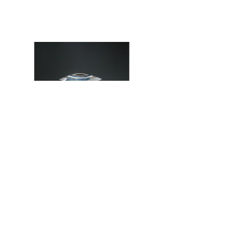
布目彩色花器（参考・青・赤・傾13面体）
W15,0cm・D14,8cm・H30,0cm