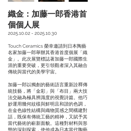
織金：加藤一郎香港首
個個人展
2025.10.02 - 2025.10.30
Touch Ceramics 榮幸邀請到日本陶藝
名家加藤一郎舉辦其香港首度個展「織
金」。此次展覽標誌著加藤一郎國際生
涯的重要突破，更引領觀者深入其融合
傳統與當代的美學宇宙。
加藤一郎以獨創的藝術語言重新詮釋傳
統技藝，將「金彩」與「布目」兩大技
法交融為極具辨識度的視覺詩篇。他巧
妙運用幾何紋樣與鮮明且和諧的色調，
在金色線性結構與織物質感之間構建對
話，既保有傳統工藝的精神，又賦予其
當代藝術的嶄新面貌。這種對材料與形
態的深刻探索，使他成為日本當代陶藝