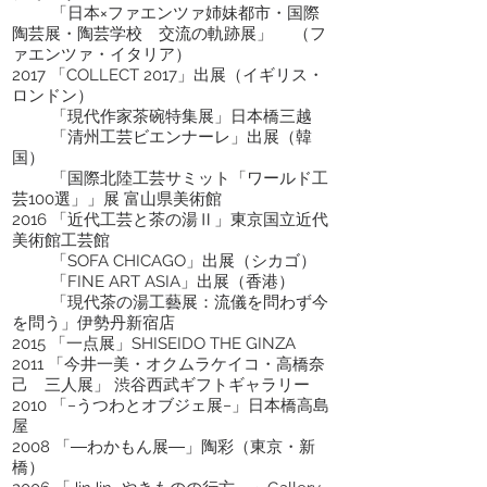
「日本×ファエンツァ姉妹都市・国際
陶芸展・陶芸学校 交流の軌跡展」 （フ
ァエンツァ・イタリア）
2017 「COLLECT 2017」出展（イギリス・
ロンドン）
「現代作家茶碗特集展」日本橋三越
「清州工芸ビエンナーレ」出展（韓
国）
「国際北陸工芸サミット「ワールド工
芸100選」」展 富山県美術館
2016 「近代工芸と茶の湯Ⅱ」東京国立近代
美術館工芸館
「SOFA CHICAGO」出展（シカゴ）
「FINE ART ASIA」出展（香港）
「現代茶の湯工藝展：流儀を問わず今
を問う」伊勢丹新宿店
2015 「一点展」SHISEIDO THE GINZA
2011 「今井一美・オクムラケイコ・高橋奈
己 三人展」 渋谷西武ギフトギャラリー
2010 「−うつわとオブジェ展−」日本橋高島
屋
2008 「―わかもん展―」陶彩（東京・新
橋）