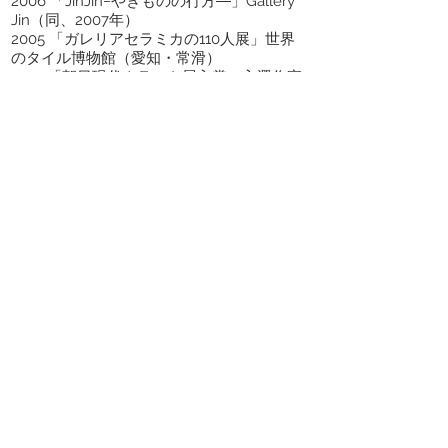
2006 「JinJin−やきものの行方―」Gallery
Jin（同、2007年）
2005 「ガレリアセラミカの110人展」世界
のタイル博物館（愛知・常滑）
「朝日現代クラフト展入賞・入選作家
特集」展 （阪急百貨店、大阪・うめだ本
店）
2001 「ガレリアセラミカの11人展」世界の
タイル博物館（愛知・常滑）
2000 「国際陶芸シンポジウム展」ギャラリ
ー「シプカ6」（ブルガリア）
1999 ファエンツァ（イタリア）
1998 バニャカヴァッロ（イタリア）
主要獎項
2018「第11回現代茶陶展」TOKI織部大賞
2017「第3回金沢・世界工芸トリエンナー
レ」入選
「第42回日本陶芸展」茨城県陶芸美術
館賞
「第57回東日本伝統工芸展」入選(同、
2018年,2019年,2020年)
「第64回日本伝統工芸展」入選(同、
2018年,2019年)