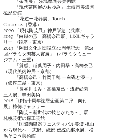
「茶陶展」 茨城県陶芸美術館
「現代茶陶展のあゆみ」 土岐市美濃陶
磁歴史館
「花遊ー花器展」Touch
Ceramics（香港）
2020 「現代陶芸展」神戸阪急（兵庫）
2019 「白磁の形 高橋奈己展」LIXILギャラ
リー (銀座・東京)
2019 「岡田文化財団設立40周年記念 第14
回パラミタ陶芸大賞展」（パラミタミュー
ジアム・三重）
「質感」稲葉周子・内田翠・高橋奈己
（現代美術艸居・京都）
「高橋奈己・竹岡千穂 ー白磁と漆ー」
（銀座三越・東京）
「長谷川まみ・高橋奈己・浅野絵莉
三人展」寺田美術
2018「移転十周年謝恩企画第二弾 向付
展」柿傳ギャラリー
「陶芸～新世代の技とかたち～」展
札幌芸術の森工芸館
「国際陶磁器フェスティバル美濃 桃山
から現代へ 志野、織部 伝統の継承展」横
浜そごう美術館