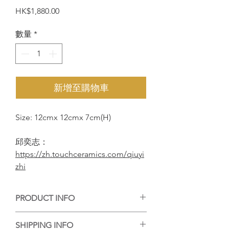
價
HK$1,880.00
格
數量
*
新增至購物車
Size: 12cmx 12cmx 7cm(H)
邱奕志：
https://zh.touchceramics.com/qiuyi
zhi
PRODUCT INFO
手工陶藝作品，每個作品的紋理或大小有
SHIPPING INFO
些微差異，但每個都是陶藝家的心血，等