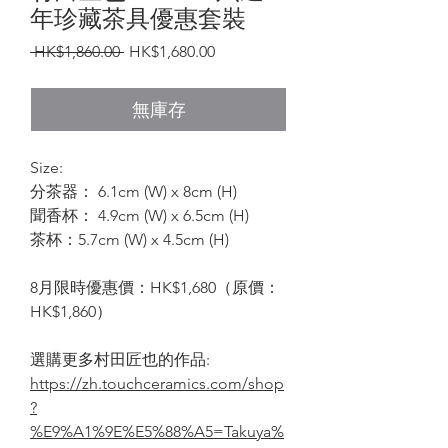
年珍藏茶具優惠套裝
一
促
 HK$1,860.00 
HK$1,680.00
般
銷
價
價
無庫存
格
格
Size:
分茶器： 6.1cm (W) x 8cm (H)
聞香杯： 4.9cm (W) x 6.5cm (H)
茶杯：5.7cm (W) x 4.5cm (H)
8月限時優惠價：HK$1,680（原價：
HK$1,860）
選購更多村田匠也的作品:
https://zh.touchceramics.com/shop
?
%E9%A1%9E%E5%88%A5=Takuya%