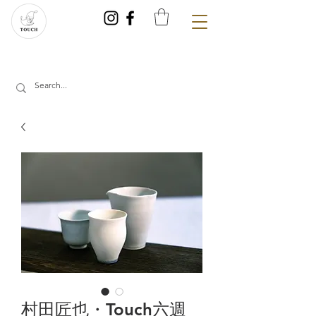
村田匠也・Touch六週