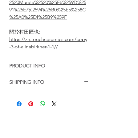
2520Murata%2520%25E6%259D%25
91%25E7%2594%25B0%25E5%258C
%25A0%25E4%25B9%259F
關於村田匠也:
https://zh.touchceramics.com/copy
-3-of-alinabirkner-1-1//
PRODUCT INFO
手工陶藝作品，每個作品的紋理或大小有
SHIPPING INFO
些微差異，但每個都是陶藝家的心血，等
待你的收藏。
香港客人可選擇到店自取或送貨，送貨的
Handmade ceramic artwork, each
話，我們會將作品包好，並以順豐到付送
artwork has slight difference on its
貨服務送到指定地點。
texture and size, and it is the creation by
For local purchase, customer can either
artist's great efforts, waiting for your
choose to pick up the work at Touch
collection.
Ceramics or the work will be wrapped
and packed and delivered by SF