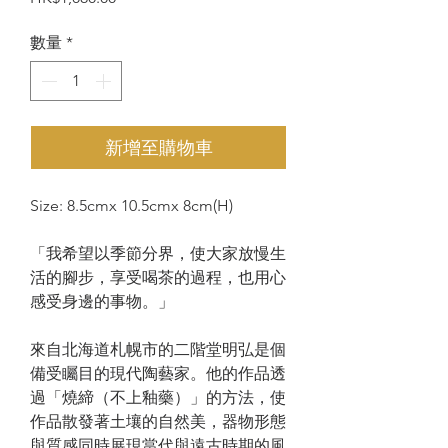
格
數量
*
新增至購物車
Size: 8.5cmx 10.5cmx 8cm(H)
「我希望以季節分界，使大家放慢生
活的腳步，享受喝茶的過程，也用心
感受身邊的事物。」
來自北海道札幌市的二階堂明弘是個
備受矚目的現代陶藝家。他的作品透
過「燒締（不上釉藥）」的方法，使
作品散發著土壤的自然美，器物形態
與質感同時展現當代與遠古時期的風