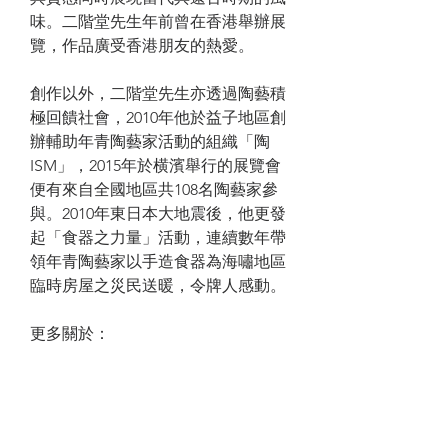
味。二階堂先生年前曾在香港舉辦展
覽，作品廣受香港朋友的熱愛。
創作以外，二階堂先生亦透過陶藝積
極回饋社會，2010年他於益子地區創
辦輔助年青陶藝家活動的組織「陶
ISM」，2015年於横濱舉行的展覽會
便有來自全國地區共108名陶藝家參
與。2010年東日本大地震後，他更發
起「食器之力量」活動，連續數年帶
領年青陶藝家以手造食器為海嘯地區
臨時房屋之災民送暖，令牌人感動。
更多關於：
https://www.touchceramics.com/aki
hironikaido
PRODUCT INFO