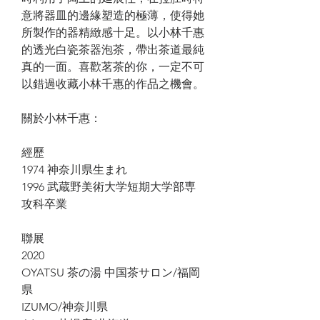
意將器皿的邊緣塑造的極薄，使得她
所製作的器精緻感十足。以小林千惠
的透光白瓷茶器泡茶，帶出茶道最純
真的一面。喜歡茗茶的你，一定不可
以錯過收藏小林千惠的作品之機會。
關於小林千惠：
經歷
1974 神奈川県生まれ
1996 武蔵野美術大学短期大学部専
攻科卒業
聯展
2020
OYATSU 茶の湯 中国茶サロン/福岡
県
IZUMO/神奈川県