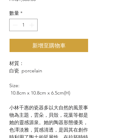
格
數量
*
新增至購物車
材質：
白瓷 porcelain
Size:
10.8cm x 10.8cm x 6.5cm(H)
小林千惠的瓷器多以大自然的風景事
物為主題，雲朵，貝殼，花葉等都是
她的靈感源泉。她的陶器形態優美，
色澤淡雅，質感清透，是因其在創作
時利用了陶土的延展性，在拉胚時特