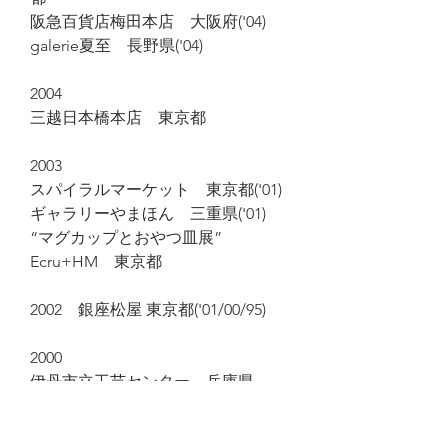
阪急百貨店梅田本店 大阪府('04)
galerie夏至 長野県('04)
2004
三越日本橋本店 東京都
2003
スパイラルマーケット 東京都('01)
ギャラリーやまほん 三重県('01)
“マグカップとおやつ皿展”
Ecru+HM 東京都
2002 銀座松屋 東京都('01/00/95)
2000
伊丹市立工芸センター 兵庫県
“おいしいお茶とうつわ展” リビン
グセンターギャラリーOZONE 東