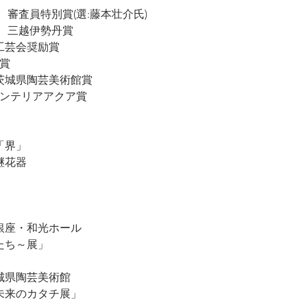
濃 審査員特別賞(選:藤本壮介氏)
芸展 三越伊勢丹賞
工芸会奨励賞
励賞
・茨城県陶芸美術館賞
インテリアアクア賞
「界」
継花器
 銀座・和光ホール
かたち～展」
茨城県陶芸美術館
 未来のカタチ展」