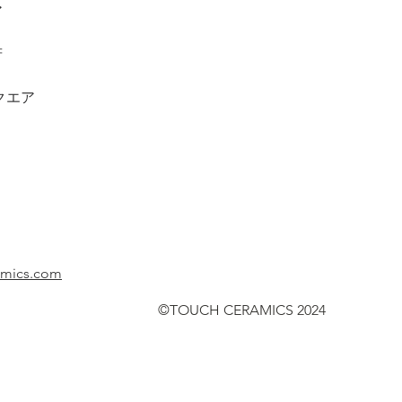
ア
府
クエア
amics.com
©TOUCH CERAMICS 2024