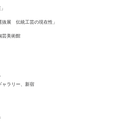
展」
海選抜展 伝統工芸の現在性」
県陶芸美術館
」
ア
傳ギャラリー、新宿
」
府