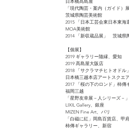
日本橋髙島屋
「現代陶芸・案内（ガイド）
茨城県陶芸美術館
2015 「日本工芸会東日本東
MOA美術館
2014 「新収蔵品展」 茨城
【個展】
2019 ギャラリー隨縁、愛知
2019 髙島屋大阪店
2018 「サクラマチヒトオドル
日本橋三越本店アートスクエ
2017 「桜の下のロンド」柿
福岡三越
「星野友幸展－人シリーズ－
LIXIL Gallery、銀座
MIZEN Fine Art、パリ
「白磁に紅」岡島百貨店、甲
柿傳ギャラリー、新宿