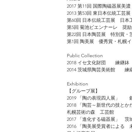
2017 第11回 国際陶磁器展美
2013 第53回 東日本伝統工
第60回 日本伝統工芸展 日本
第5回 菊池ビエンナーレ 奨
第22回 日本陶芸展 特別賞
第1回 陶美展 優秀賞・札幌
Public Collection
2018 イセ文化財団 練継鉢
2014 茨城県陶芸美術館 練
Exhibition
【グループ展】
2019 「陶の表現四人展」
2018 「陶芸～新世代の技と
札幌芸術の森 工芸館
2017 「進化する磁器展」 
2016 「陶美展受賞者による