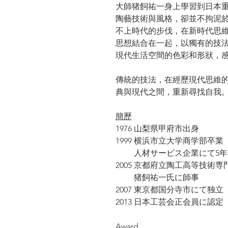
大師猪飼祐一身上學習到日本
陶藝技術與風格，卻並不拘泥
不上時代的步伐，在新時代思
思想結合在一起，以獨有的技
現代生活空間的色彩和形狀，
傳統的技法，在經歷現代思維
典與現代之間，重新尋找自我
簡歷
1976 山梨県甲府市出身
1999 横浜市立大学商学部卒業
人材サービス企業にて5年
2005 京都府立陶工高等技術
猪飼祐一氏に師事
2007 東京都国分寺市にて独立
2013 日本工芸会正会員に認定
Award