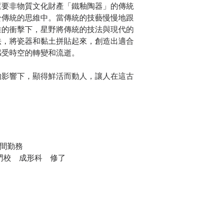
重要非物質文化財產「鐵釉陶器」的傳統
於傳統的思維中。當傳統的技藝慢慢地跟
維的衝擊下，星野將傳統的技法與現代的
法，將瓷器和黏土拼貼起來，創造出適合
感受時空的轉變和流逝。
的影響下，顯得鮮活而動人，讓人在這古
。
間勤務
専門校 成形科 修了