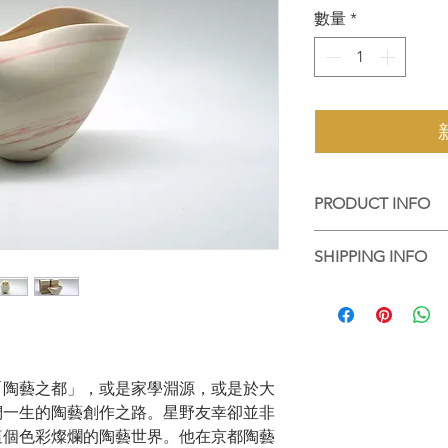
數量
*
PRODUCT INFO
手工陶藝作品，每個
SHIPPING INFO
個都是陶藝家的心血
Handmade ceramic art
香港客人可選擇到店
difference on its text
品包好，並以順豐送
by artist's great effor
For local purchase, 
up the work at Touch
wrapped and packed 
「陶藝之都」，或是家學淵源，或是於大
們一生的陶藝創作之路。星野友幸卻並非
這個色彩燦爛的陶藝世界。他在京都陶藝