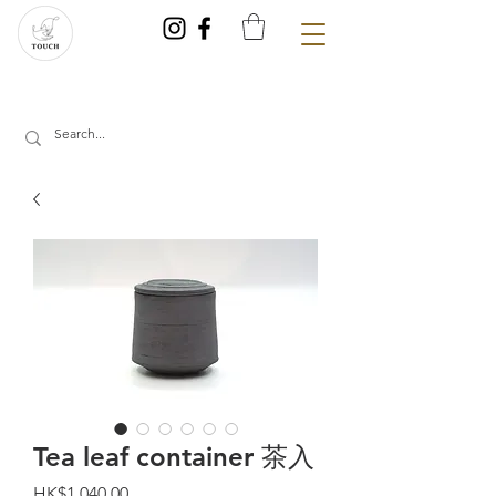
Tea leaf container 茶入
價
HK$1,040.00