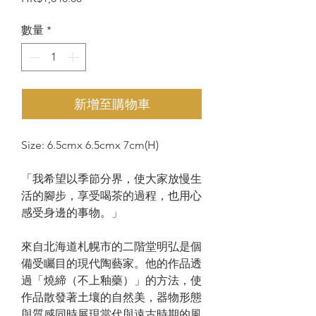
格
數量
*
新增至購物車
Size: 6.5cmx 6.5cmx 7cm(H)
「我希望以季節分界，使大家放慢生
活的腳步，享受喝茶的過程，也用心
感受身邊的事物。」
來自北海道札幌市的二階堂明弘是個
備受矚目的現代陶藝家。他的作品透
過「燒締（不上釉藥）」的方法，使
作品散發著土壤的自然美，器物形態
與質感同時展現當代與遠古時期的風