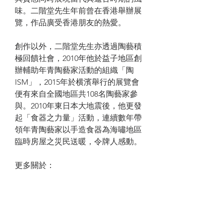
味。二階堂先生年前曾在香港舉辦展
覽，作品廣受香港朋友的熱愛。
創作以外，二階堂先生亦透過陶藝積
極回饋社會，2010年他於益子地區創
辦輔助年青陶藝家活動的組織「陶
ISM」，2015年於横濱舉行的展覽會
便有來自全國地區共108名陶藝家參
與。2010年東日本大地震後，他更發
起「食器之力量」活動，連續數年帶
領年青陶藝家以手造食器為海嘯地區
臨時房屋之災民送暖，令牌人感動。
更多關於：
https://www.touchceramics.com/aki
hironikaido
PRODUCT INFO