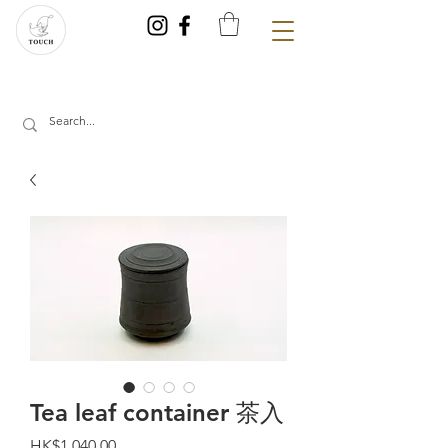
Tea leaf container 茶入
價
HK$1,040.00