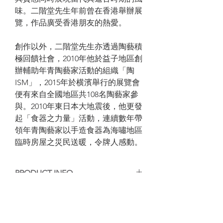
味。二階堂先生年前曾在香港舉辦展
覽，作品廣受香港朋友的熱愛。
創作以外，二階堂先生亦透過陶藝積
極回饋社會，2010年他於益子地區創
辦輔助年青陶藝家活動的組織「陶
ISM」，2015年於横濱舉行的展覽會
便有來自全國地區共108名陶藝家參
與。2010年東日本大地震後，他更發
起「食器之力量」活動，連續數年帶
領年青陶藝家以手造食器為海嘯地區
臨時房屋之災民送暖，令牌人感動。
PRODUCT INFO
手工陶藝作品，每個作品的紋理或大小有
SHIPPING INFO
些微差異，但每個都是陶藝家的心血，等
待你的收藏。
香港客人可選擇到店自取或送貨，送貨的