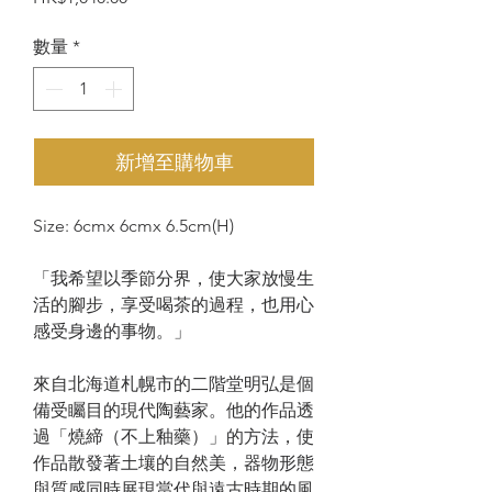
格
數量
*
新增至購物車
Size: 6cmx 6cmx 6.5cm(H)
「我希望以季節分界，使大家放慢生
活的腳步，享受喝茶的過程，也用心
感受身邊的事物。」
來自北海道札幌市的二階堂明弘是個
備受矚目的現代陶藝家。他的作品透
過「燒締（不上釉藥）」的方法，使
作品散發著土壤的自然美，器物形態
與質感同時展現當代與遠古時期的風