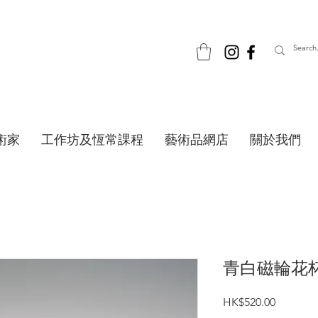
術家
工作坊及恆常課程
藝術品網店
關於我們
青白磁輪花杯
價
HK$520.00
格