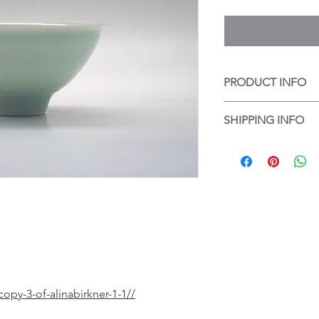
PRODUCT INFO
手工陶藝作品，每個
SHIPPING INFO
個都是陶藝家的心血
Handmade ceramic art
香港客人可選擇到店
difference on its text
品包好，並以順豐送
by artist's great effor
For local purchase, 
up the work at Touch
wrapped and packed 
opy-3-of-alinabirkner-1-1//