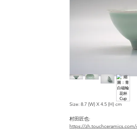
Size: 8.7 (W) X 4.5 (H) cm
村田匠也:
https://zh.touchceramics.com/c