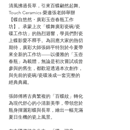
清風拂過長草，引來百蝶翩然起舞。
Touch Ceramics 榮邀張老師舉辦
【蝶自悠然・廣彩玉壺春瓶工作
坊】。承蒙上次「蝶舞廣彩瓷碗/瓷
碟工作坊」的熱烈迴響，學員們對瓷
上蝶影愛不釋手。為回應大家的熱切
期待，廣彩大師張錦平特別於今夏帶
來全新的工作坊——以優雅的「玉壺
春瓶」為載體，無論是初次嘗試或曾
參與的舊生，都歡迎透過本次創作，
與先前的瓷碗/瓷碟湊成一套完整的
經典典藏。
張師傅將古典繁複的「百蝶紋」轉化
為現代舒心的小清新美學，帶領您於
瓶身揮灑彩蝶與長草，繪出一幅充滿
夏日生機的瓷上風景。