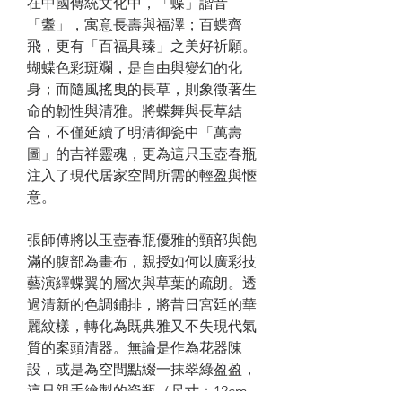
在中國傳統文化中，「蝶」諧音
「耋」，寓意長壽與福澤；百蝶齊
飛，更有「百福具臻」之美好祈願。
蝴蝶色彩斑斕，是自由與變幻的化
身；而隨風搖曳的長草，則象徵著生
命的韌性與清雅。將蝶舞與長草結
合，不僅延續了明清御瓷中「萬壽
圖」的吉祥靈魂，更為這只玉壺春瓶
注入了現代居家空間所需的輕盈與愜
意。
張師傅將以玉壺春瓶優雅的頸部與飽
滿的腹部為畫布，親授如何以廣彩技
藝演繹蝶翼的層次與草葉的疏朗。透
過清新的色調鋪排，將昔日宮廷的華
麗紋樣，轉化為既典雅又不失現代氣
質的案頭清器。無論是作為花器陳
設，或是為空間點綴一抹翠綠盈盈，
這只親手繪製的瓷瓶（尺寸：12cm