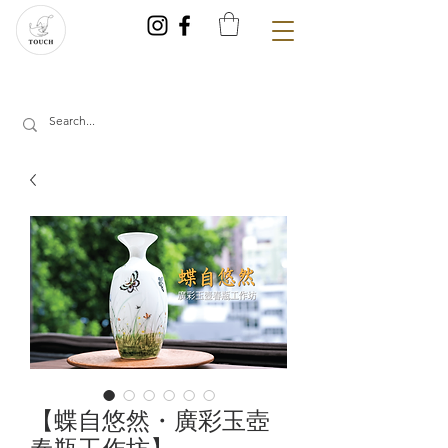
【蝶自悠然・廣彩玉壺