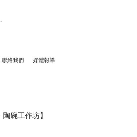
聯絡我們
媒體報導
・陶碗工作坊】