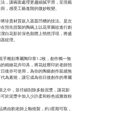
技法，讓碗面處理更趨細膩平滑，呈現截
workshop after payme
參與，感受工藝進階的微妙蛻變。
the workshop, no ref
arranged.
中將珍貴材質嵌入器皿凹槽的技法。是次
2. 如果8號或以上
學在預先捏製的陶碗上以花草圖紋進行創
開始前2小時正在生效
讓潔白花影於深色胎體上悄然浮現，將盛
為參加者提供新日期
陶器紋理。
日期參與工作坊，不
他工作坊，敬請見諒。If Tro
No. 8 or above or a "
可親手雕刻專屬陶印章1-2枚，創作獨一無
issued by the Hong 
備的精緻花卉印具，將花紋壓印於老師預
workshop starting ti
postponed. TOUCH wi
章日後亦可使用，為你的陶藝創作延續無
participants to sign 
可代為素燒，讓它成為你日後創作的專屬
from the sessions pro
will be arranged. You
入印痕之中，並仔細刮除多餘泥漿，讓花影
appreciated.
亦可於泥漿中加入少許柔和粉色或雅致粉
，作品將由劉老師上釉燒製，約3星期可取，