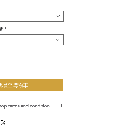
時間
*
新增至購物車
 terms and condition
，不能更改時間及日期；不能出席的學
yment is non-refundable.
de on the date and time of