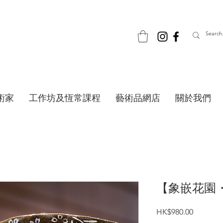
術家
工作坊及恆常課程
藝術品網店
關於我們
【象嵌花園
價
HK$980.00
格