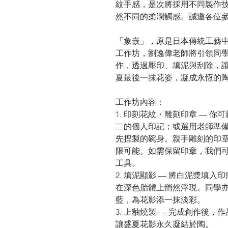
紋手感，是次將採用不同製作
然不同的柔潤觸感。誠邀各位
「象嵌」，原是日本傳統工藝
工作坊，劉逸偉老師將引領同
作，透過壓印、填泥與刮除，
夏最後一抹花姿，凝成永恆的
工作坊內容：
1. 印刻花紋・雕刻印章 — 你
二的個人印記；或選用老師準
先捏製的碗身。親手雕刻的印
限可能。如需保留印章，我們
工具。
2. 填泥顯影 — 將白泥漿填
在深色胎體上悄然浮現。同學
藍，為花影添一抹淡彩。
3. 上釉燒製 — 完成創作後
讓盛夏花影永久凝結於陶。