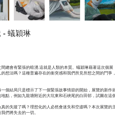
- 蟻穎琳
之間總會有緊張的暗湧,這就是人類的本質。蟻穎琳藉著這次個展
人的想法嗎？這種普遍存在的衝突感和我們所見所想之間的鬥爭
每一個結局只是標示了下一個緊張故事情節的開始，展覽的新作
的地點，例如九龍塘附近的大坑東和石硤尾的白田邨，試圖在這
魚真的失蹤了嗎？理想化的人必然會迷失和空虛嗎？本次展覽的
表我們將失去的一切。