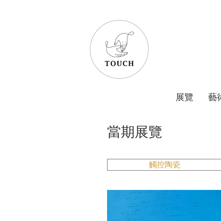
展覽
藝
​當期展覽
觸控陶瓷