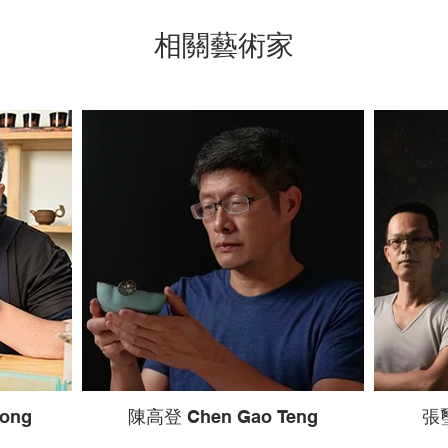
相關藝術家
ong
陳高登 Chen Gao Teng
張璽