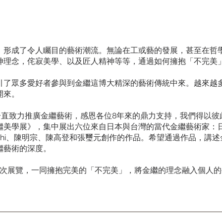
，形成了令人矚目的藝術潮流。無論在工或藝的發展，甚至在哲
神理念，侘寂美學、以及匠人精神等等，通過如何擁抱「不完美
引了眾多愛好者參與到金繼這博大精深的藝術傳統中來。越來越
開來。
年創辦以來一直致力推廣金繼藝術，感恩各位8年來的鼎力支持，我們得以
學展》，集中展出六位來自日本與台灣的當代金繼藝術家：日置美緒M
Takahashi、陳明宗、陳高登和張璽元創作的作品。希望通過作品
繼藝術的深度。
前來參觀是次展覽，一同擁抱完美的「不完美」，將金繼的理念融入個