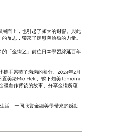
學層面上，也引起了頗大的迴響。與此
」的反思，帶來了撫慰與治癒的力量。
多的「金繼迷」前往日本學習綿延百年
彼此攜手累積了滿滿的養分。2024年2月
io Heki、鴨下知美Tomomi
，講述金繼創作背後的故事、分享金繼所蘊
人的生活，一同欣賞金繼美學帶來的感動