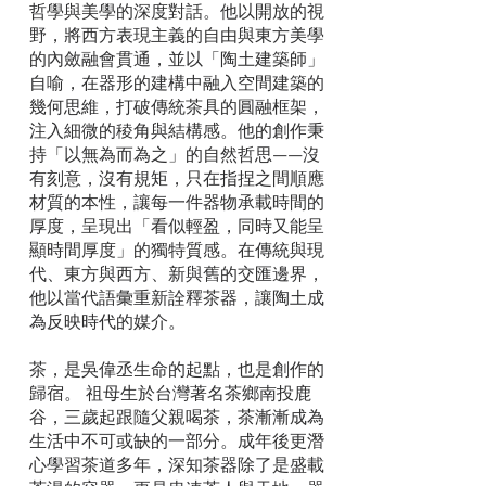
哲學與美學的深度對話。他以開放的視
野，將西方表現主義的自由與東方美學
的內斂融會貫通，並以「陶土建築師」
自喻，在器形的建構中融入空間建築的
幾何思維，打破傳統茶具的圓融框架，
注入細微的稜角與結構感。他的創作秉
持「以無為而為之」的自然哲思——沒
有刻意，沒有規矩，只在指捏之間順應
材質的本性，讓每一件器物承載時間的
厚度，呈現出「看似輕盈，同時又能呈
顯時間厚度」的獨特質感。在傳統與現
代、東方與西方、新與舊的交匯邊界，
他以當代語彙重新詮釋茶器，讓陶土成
為反映時代的媒介。
茶，是吳偉丞生命的起點，也是創作的
歸宿。 祖母生於台灣著名茶鄉南投鹿
谷，三歲起跟隨父親喝茶，茶漸漸成為
生活中不可或缺的一部分。成年後更潛
心學習茶道多年，深知茶器除了是盛載