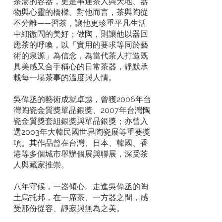
茶湯的容器，更是串連茶人與天地、器
物與心靈的橋樑。對他而言，茶與陶從
不分離——習茶，讓他更珍重平凡生活
中細微間的美好；做陶，則讓他以器回
應茶的呼喚，以「實用的要求等同於藝
術的泉源」為信念，為當代茶人打造既
具美感又合手稱心的日常茶器，靜默承
載每一場茶事的溫度與人情。
吳偉丞的藝術成就卓越，曾獲2006年台
灣陶瓷金質獎單品銀獎、2007年台灣陶
瓷金質獎套組銀獎與單品銀獎；亦曾入
選2003年大韓民國世界陶瓷展等重要獎
項。其作品曾在台灣、日本、韓國、香
港等多個城市舉辦個展與聯展，深受茶
人與藏家推崇。
八年守候，一器傾心。走進吳偉丞的陶
土烏托邦，在一席茶、一方器之間，感
受那份從容、靜寂與無為之美。