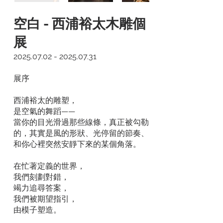
空白 - 西浦裕太木雕個
展
2025.07.02 - 2025.07.31
展序​
西浦裕太的雕塑，
是空氣的舞蹈——
當你的目光滑過那些線條，真正被勾勒
的，其實是風的形狀、光停留的節奏、
和你心裡突然安靜下來的某個角落。
在忙著定義的世界，
我們刻劃對錯，
竭力追尋答案，
我們被期望指引，
由模子塑造。