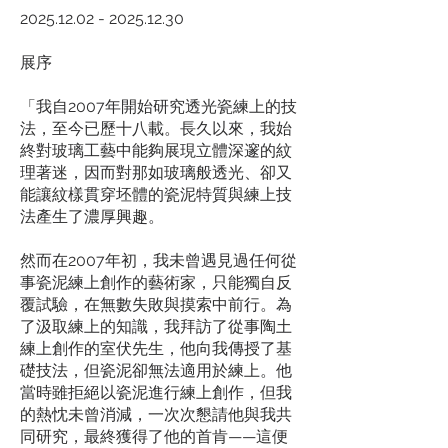
2025.12.02 - 2025.12.30
展序​
「我自2007年開始研究透光瓷練上的技
法，至今已歷十八載。長久以來，我始
終對玻璃工藝中能夠展現立體深邃的紋
理著迷，因而對那如玻璃般透光、卻又
能讓紋樣貫穿坯體的瓷泥特質與練上技
法產生了濃厚興趣。
然而在2007年初，我未曾遇見過任何從
事瓷泥練上創作的藝術家，只能獨自反
覆試驗，在無數失敗與摸索中前行。為
了汲取練上的知識，我拜訪了從事陶土
練上創作的室伏先生，他向我傳授了基
礎技法，但瓷泥卻無法適用於練上。他
當時雖拒絕以瓷泥進行練上創作，但我
的熱忱未曾消減，一次次懇請他與我共
同研究，最終獲得了他的首肯——這便