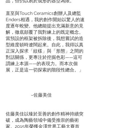
品，但仍以易於成形的器型為限。
直至與Touch Ceramics創辦人及總監
Enders相遇，我的創作開始以驚人的速
度逐年蛻變。他總能提出充滿新意的見
解，徹底顛覆了我對練上的既定概念。
當預設的框架被拆除後，我想嘗試的造
型維度頓時遼闊起來。自此，我得以真
正深入探求「紋樣」與「形態」之間的
對話關係，更專注於挖掘色彩——這可
謂練上本源——的表現力。而本次個
展，正是這一切探索的階段性總合。」
–佐藤美佳
佐藤美佳以臻於至善的創作精神持續突
破，成為陶藝領域中備受推崇的藝術
家。2015年榮獲金澤世界工藝大賽首