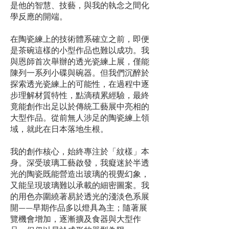
是他的智慧、技藝，與我的執念之間化
學反應的開端。
在陶瓷練上的技術體系確立之前，即便
是茶碗這樣的小型作品也難以成功。我
與恩師首次舉辦的透光瓷練上展，僅能
陳列一系列小碟與碗器。但我們沉醉於
探索透光瓷練上的可能性，在過程中逐
步理解材質特性，點滴積累經驗，最終
竟能創作出足以於傳統工藝展中亮相的
大型作品。從前無人涉足的陶瓷練上領
域，就此在日本落地生根。
我的創作核心，始終專注於「紋樣」本
身。深受玻璃工藝啟發，我癡迷於半透
光的陶瓷既能營造出玻璃的視覺幻象，
又能呈現玻璃難以承載的細密圖案。我
的用色亦圍繞著易於透光的淺淡色系展
開——早期作品多以燈具為主；隨著展
覽機會增加，逐漸擴及食器與大型作