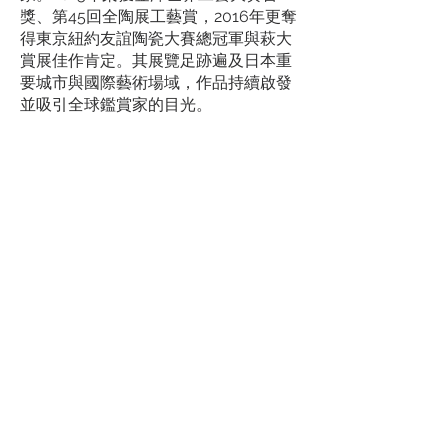
獎、第45回全陶展工藝賞，2016年更奪
得東京紐約友誼陶瓷大賽總冠軍與萩大
賞展佳作肯定。其展覽足跡遍及日本重
要城市與國際藝術場域，作品持續啟發
並吸引全球鑑賞家的目光。
佐藤過往於Touch Ceramics舉辦的個展
作品皆廣獲典藏，其作品逐年蛻變，總
帶來令人驚喜的突破。今年以「零色」
為主題，將過往的色彩慣性歸零，專注
探索顏彩的組合、濃淡與形態間的本質
關係，從「無」的起點展開對色彩純粹
性的永恆追尋。
歷經十八載的藝術沉澱與探索，終凝練
出這份歸零以求無限的創作勇氣。
Touch Ceramics誠摯邀請您踏入這場由
寂靜中綻放的色彩新境，見證陶藝與哲
思交融的動人時刻。