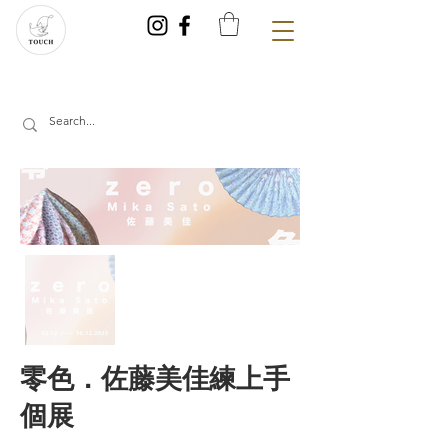
零色．佐藤美佳練上手
個展