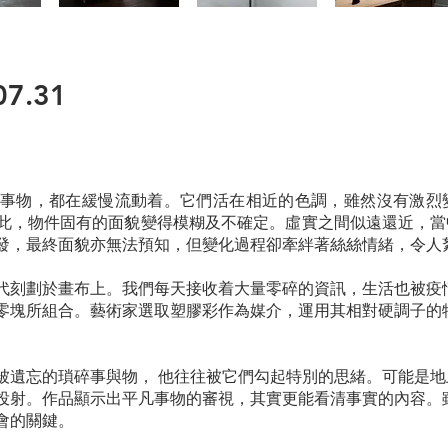
07.31
事物，都在緩慢流動着。它們活在相近的色調，雖然沒有激烈
此，物件固有的面貌變得模糊及不確定。虛實之間似遠還近，當
發，最終面貌亦無法預知，但變化過程卻牽絆著絲絲情緒，令人
代刻劃於畫布上。我們每天接收着大量零碎的資訊，生活也被疫
零塊所組合。藝術家選取塑膠彩作為媒介，運用其相對硬調子的
被遺忘的瑣碎事與物， 他往往被它們勾起特別的思緒。可能是
投射。作品顯示出平凡事物的審視，其實更能看清事實的內容。
會的關鍵。