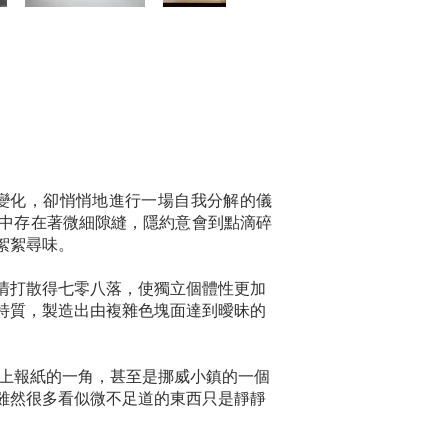
變化，卻悄悄地進行一場自我分解的儀
中存在著微細隙縫，隱約意會到點滴碎
絮絮尋味。
情打散得七零八落，使獨立個體性更加
特質，製造出由複雜色塊面達到曖昧的
地上報紙的一角，甚至是挪威小鎮的一個
雖然很多看似微不足道的東西只是靜靜