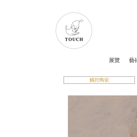
展覽
藝
觸控陶瓷