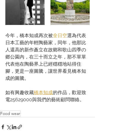
今年，橋本知成再次被
全日空
選為代表
日本工藝的年輕陶藝家，同年，他那比
人還高的新作矗立在故鄉和歌山四季の
郷公園內，在三十而立之年，那不單單
代表他在陶藝界上已經穩穩地站得住
腳，更是一座圖騰，讓世界看見橋本知
成的圖騰。
如有興趣收藏
橋本知成
的作品，歡迎致
電25629000與我們的藝術顧問聯絡。
Food wear