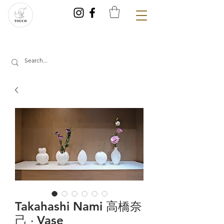
Takahashi Nami 高橋奈
己 ‧ Vase