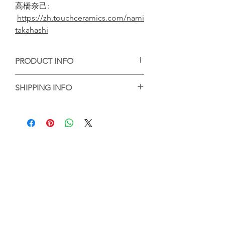
高橋奈己:
https://zh.touchceramics.com/nami
takahashi
PRODUCT INFO
手工陶藝作品，每個作品的紋理或大小有
SHIPPING INFO
些微差異，但每個都是陶藝家的心血，等
待你的收藏。
香港客人可選擇到店自取或送貨，送貨的
Handmade ceramic artwork, each
話，我們會將作品包好，並以順豐送貨服
artwork has slight difference on its
務送到指定地點。
texture and size, and it is the creation by
For local purchase, customer can either
artist's great efforts, waiting for your
choose to pick up the work at Touch
collection.
Ceramics or the work will be wrapped
and packed and delivered by SF
Express.